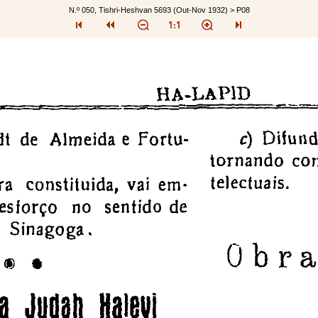
N.º 050, Tishri-Heshvan 5693 (Out-Nov 1932) > P08