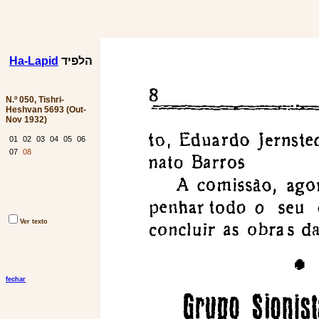
Ha-Lapid
הלפיד
N.º 050, Tishri-
Heshvan 5693 (Out-
Nov 1932)
01
02
03
04
05
06
07
08
Ver texto
fechar